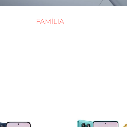
FAMÍLIA
MOTO G
PERIÊNCIA VOCÊ PROCURA EM U
S NOVOS MOTO G E DESCUBRA A 
A À POTÊNCIA MÁXIMA QUE VOCÊ 
moto g10
família completa