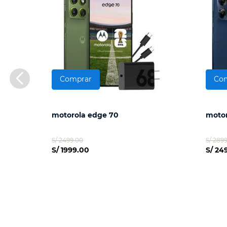
Comprar
Co
motorola edge 70
motor
S/ 2499.00
S/ 289
S/ 1999.00
S/ 24