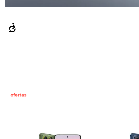
Accesibilidad
## QUAL EX
CONHEÇA O
ELEVAD
ofertas
moto g60
moto g30
moto g20