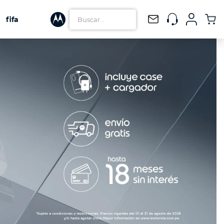
Buscar...
fifa
TÉRMINOS
MÁS
BUSCADOS
1
.
watch
2
.
tag 2
3
.
motorola edge 60
4
.
motorola edge 70 pro
5
.
moto g77
6
.
motorola edge 70
7
.
moto buds
8
.
moto g
9
.
motorola razr