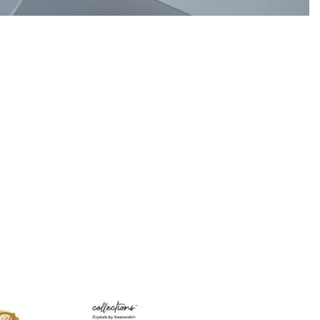
10
.
motorola edge
M SMARTPHONE
EXPERIÊNCIA
PRECISA.