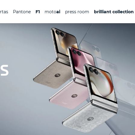
ertas
Pantone
F1
moto
ai
press room
brilliant collection