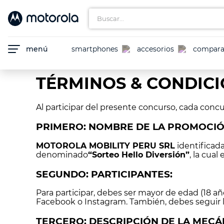
Atención:
Buscar...
Este
sitio
cuenta
con
TÉRMINOS MÁS BUSCADOS
un
menú
smartphones
accesorios
compara
sistema
1
.
watch
de
accesibilidad.
TÉRMINOS & CONDIC
2
.
tag 2
pulse
Control-
3
.
motorola edge 60
F10
Al participar del presente concurso, cada con
para
4
.
motorola edge 70 pro
abrir
PRIMERO: NOMBRE DE LA PROMOCIÓ
el
5
.
moto g77
menú
MOTOROLA MOBILITY PERU SRL
identificad
de
6
.
motorola edge 70
denominado
“Sorteo Hello Diversión”
, la cual
accesibilidad.
7
.
moto buds
SEGUNDO: PARTICIPANTES:
8
.
moto g
Para participar, debes ser mayor de edad (18 añ
Facebook o Instagram. También, debes seguir l
9
.
motorola razr
TERCERO: DESCRIPCIÓN DE LA MECÁ
10
.
motorola edge