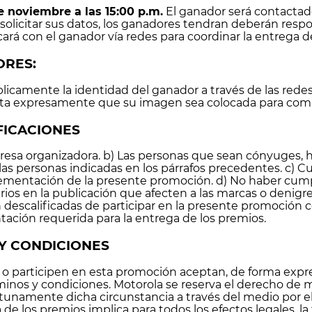
e noviembre a las 15:00 p.m.
El ganador será contactado
 solicitar sus datos, los ganadores tendran deberán res
rá con el ganador vía redes para coordinar la entrega d
ORES:
camente la identidad del ganador a través de las rede
epta expresamente que su imagen sea colocada para comu
FICACIONES
resa organizadora. b) Las personas que sean cónyuges, hi
ersonas indicadas en los párrafos precedentes. c) Cual
lementación de la presente promoción. d) No haber cumpl
ios en la publicación que afecten a las marcas o denigre
 descalificadas de participar en la presente promoción c
ión requerida para la entrega de los premios.
Y CONDICIONES
 participen en esta promoción aceptan, de forma expres
minos y condiciones. Motorola se reserva el derecho de mo
tunamente dicha circunstancia a través del medio por el 
de los premios implica para todos los efectos legales, la