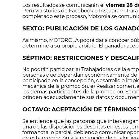
Los resultados se comunicarán el
viernes 28 d
Perú vía stories de Facebook e Instagram. Para
completado este proceso, Motorola se comunica
SEXTO: PUBLICACIÓN DE LOS GANAD
Asimismo, MOTOROLA podrá dar a conocer públi
determine a su propio arbitrio. El ganador ac
SÉPTIMO: RESTRICCIONES Y DESCALI
No podrán participar: a) Trabajadores de la emp
personas que dependan económicamente de las p
participado en la concepción, desarrollo o imp
mecánica de la promoción. e) Realizar comentar
los demás participantes de la promoción. Serán
brinden adecuadamente sus datos y documentac
OCTAVO: ACEPTACIÓN DE TÉRMINOS 
Se entiende que las personas que intervengan o
una de las disposiciones descritas en estos tér
forma total o parcial, debiendo comunicar opor
de esta promoción y la recepción de cualquiera 