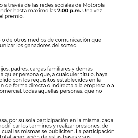
 a través de las redes sociales de Motorola
ponder hasta máximo las
7:00 p.m.
Una vez
el premio.
s o de otros medios de comunicación que
nicar los ganadores del sorteo.
jos, padres, cargas familiares y demás
quier persona que, a cualquier título, haya
ido con los requisitos establecidos en la
n de forma directa o indirecta a la empresa o a
omercial, todas aquellas personas, que no
a, por su sola participación en la misma, cada
dificar los términos y realizar presiones, de
cual las mismas se publiciten. La participación
 total aceptación de estas bases y sus