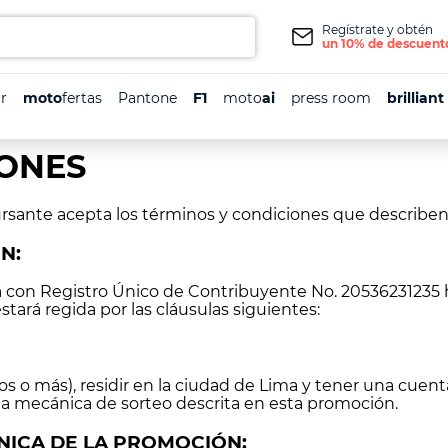
Regístrate y obtén
un 10% de descuent
r
moto
fertas
Pantone
F1
moto
ai
press room
brilliant
IONES
cursante acepta los términos y condiciones que describ
N:
a con Registro Único de Contribuyente No. 20536231235 h
 estará regida por las cláusulas siguientes:
os o más), residir en la ciudad de Lima y tener una cuent
a mecánica de sorteo descrita en esta promoción.
NICA DE LA PROMOCIÓN: