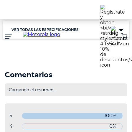
Atención:
Este
sitio
cuenta
con
un
VER TODAS LAS ESPECIFICACIONES
sistema
de
accesibilidad.
Comentarios
Cargando el resumen…
5 estrellas
100%
4 estrellas
0%