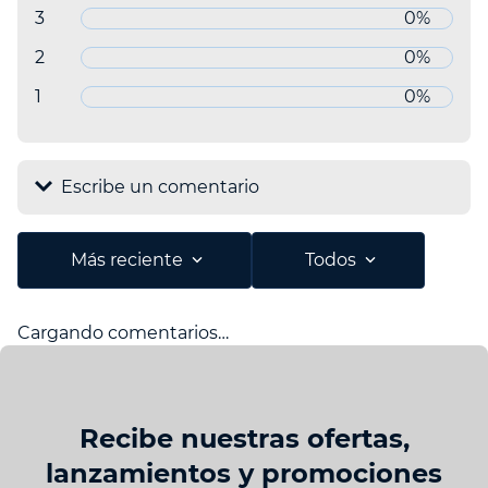
3 estrellas
0%
2 estrellas
0%
1 estrella
0%
Escribe un comentario
Agregar comentario
Más reciente
Todos
Título
Cargando comentarios…
Califica el producto de 1 a 5 estrellas
Recibe nuestras ofertas,
Tu nombre
lanzamientos y promociones