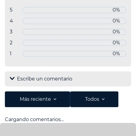
5 estrellas
0%
4 estrellas
0%
3 estrellas
0%
2 estrellas
0%
1 estrella
0%
Escribe un comentario
Agregar comentario
Más reciente
Todos
Título
Cargando comentarios…
Califica el producto de 1 a 5 estrellas