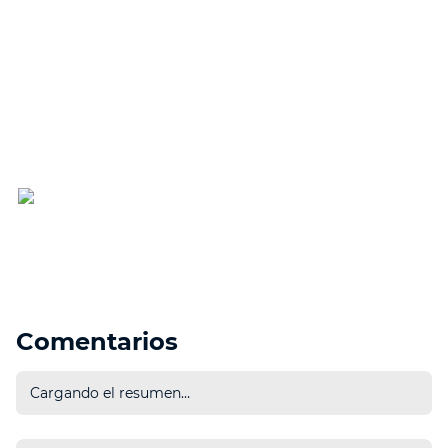
al agua
llamadas
reproducción
manos libre
(6 horas en los
oídos y 12 horas
en el estuche)
Estuche de carga inalámbrica.
Audífonos de diseño ergonómico para un ajuste cómodo
Audífonos de diseño compacto con estuche de carga inalámbrica.
Carga USB-C
Comentarios
Cargando el resumen…