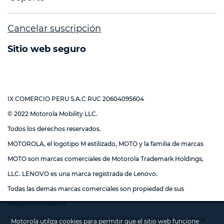
Cancelar suscripción
Sitio web seguro
IX COMERCIO PERU S.A.C RUC 20604095604
© 2022 Motorola Mobility LLC.
Todos los derechos reservados.
MOTOROLA, el logotipo M estilizado, MOTO y la familia de marcas
MOTO son marcas comerciales de Motorola Trademark Holdings,
LLC. LENOVO es una marca registrada de Lenovo.
Todas las demás marcas comerciales son propiedad de sus
respectivos dueños.
Todos los teléfonos móviles están diseñados y fabricados por/para
Motorola utiliza cookies para permitir que el sitio web funcione