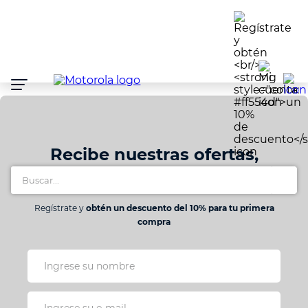
Atención:
Este
sitio
cuenta
con
un
sistema
de
accesibilidad.
Recibe nuestras ofertas,
Buscar...
lanzamientos y promociones
Regístrate y
obtén un descuento del 10% para tu primera
compra