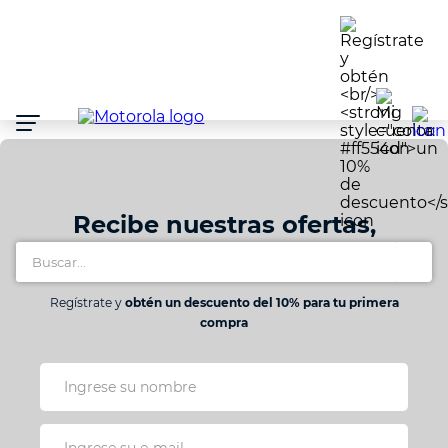
Atención:
Este
sitio
cuenta
con
un
sistema
de
accesibilidad.
Recibe nuestras ofertas,
Buscar...
lanzamientos y promociones
Regístrate y
obtén un descuento del 10% para tu primera
compra