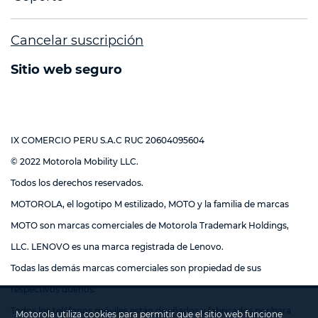
Cancelar suscripción
Sitio web seguro
IX COMERCIO PERU S.A.C RUC 20604095604
© 2022 Motorola Mobility LLC.
Todos los derechos reservados.
MOTOROLA, el logotipo M estilizado, MOTO y la familia de marcas
MOTO son marcas comerciales de Motorola Trademark Holdings,
LLC. LENOVO es una marca registrada de Lenovo.
Todas las demás marcas comerciales son propiedad de sus
respectivos dueños.
Todos los teléfonos móviles están diseñados y fabricados por/para
Motorola utiliza cookies para permitir que el sitio web funcione