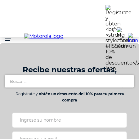
Atención:
Este
sitio
cuenta
con
un
sistema
de
accesibilidad.
Recibe nuestras ofertas,
Buscar...
lanzamientos y promociones
Regístrate y
obtén un descuento del 10% para tu primera
compra