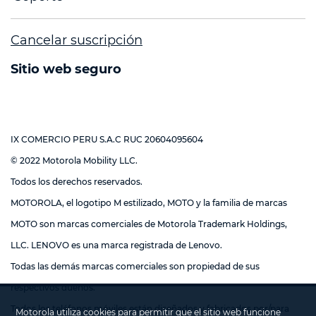
Cancelar suscripción
Sitio web seguro
IX COMERCIO PERU S.A.C RUC 20604095604
© 2022 Motorola Mobility LLC.
Todos los derechos reservados.
MOTOROLA, el logotipo M estilizado, MOTO y la familia de marcas
MOTO son marcas comerciales de Motorola Trademark Holdings,
LLC. LENOVO es una marca registrada de Lenovo.
Todas las demás marcas comerciales son propiedad de sus
respectivos dueños.
Todos los teléfonos móviles están diseñados y fabricados por/para
Motorola utiliza cookies para permitir que el sitio web funcione