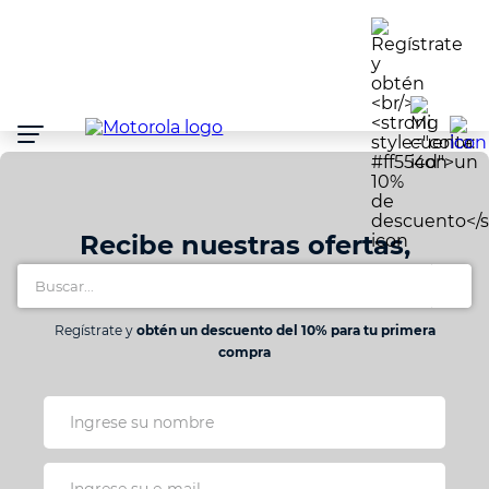
Atención:
Este
sitio
cuenta
con
un
sistema
de
accesibilidad.
Recibe nuestras ofertas,
Buscar...
lanzamientos y promociones
Regístrate y
obtén un descuento del 10% para tu primera
compra