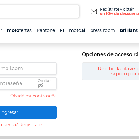
Regístrate y obtén
un 10% de descuent
r
moto
fertas
Pantone
F1
moto
ai
press room
brilliant
Olvidé mi contraseña